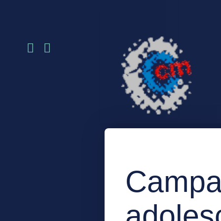
Campam
adoles